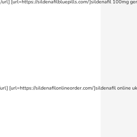
rl] [url=https://sildenafilbluepills.com/]sildenafil 100mg gen
/url] [url=https://sildenafilonlineorder.com/]sildenafil online 