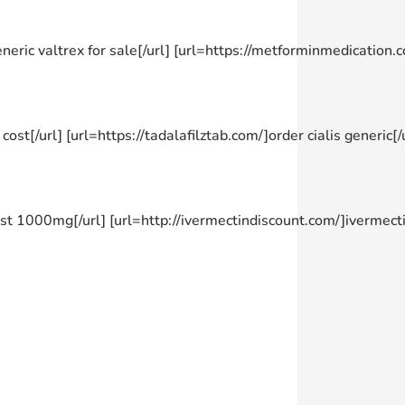
generic valtrex for sale[/url] [url=https://metforminmedication
cost[/url] [url=https://tadalafilztab.com/]order cialis generic[/
st 1000mg[/url] [url=http://ivermectindiscount.com/]ivermecti