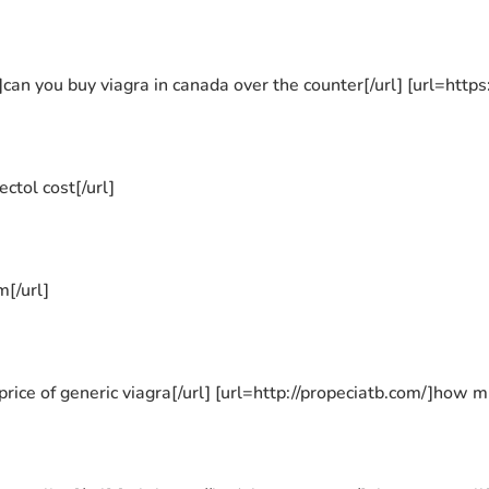
/]can you buy viagra in canada over the counter[/url] [url=https
ctol cost[/url]
m[/url]
price of generic viagra[/url] [url=http://propeciatb.com/]how mu