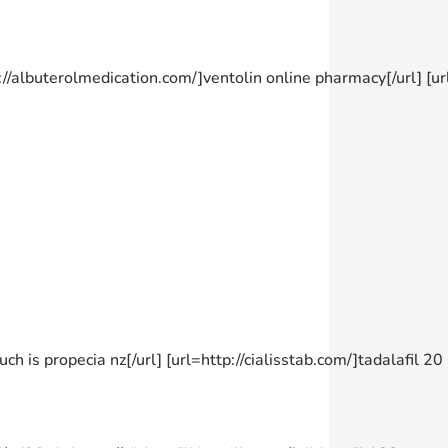
://albuterolmedication.com/]ventolin online pharmacy[/url] [url=
ch is propecia nz[/url] [url=http://cialisstab.com/]tadalafil 20