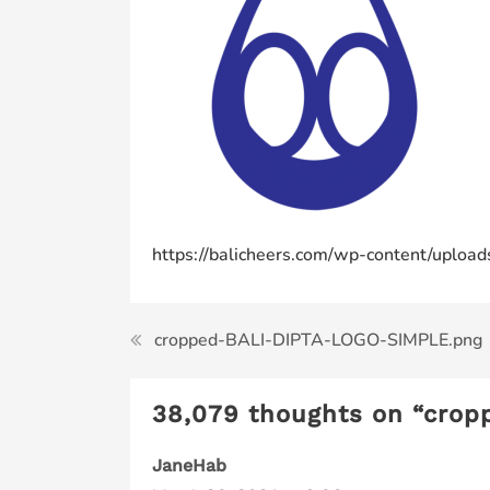
https://balicheers.com/wp-content/upl
Post
cropped-BALI-DIPTA-LOGO-SIMPLE.png
navigation
38,079 thoughts on “
crop
JaneHab