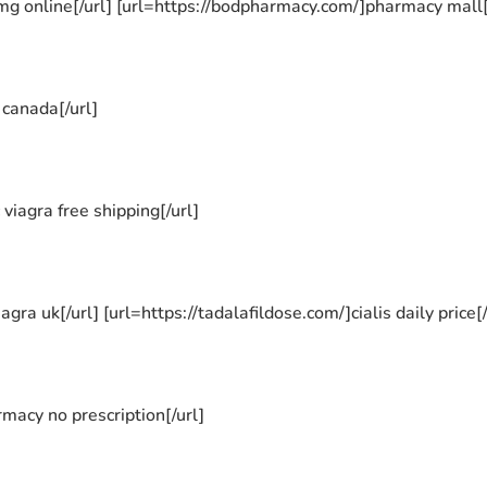
mg online[/url] [url=https://bodpharmacy.com/]pharmacy mall[/u
 canada[/url]
viagra free shipping[/url]
gra uk[/url] [url=https://tadalafildose.com/]cialis daily price[
macy no prescription[/url]