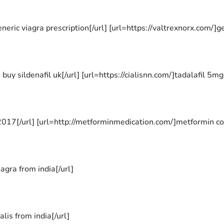
eneric viagra prescription[/url] [url=https://valtrexnorx.com/]
buy sildenafil uk[/url] [url=https://cialisnn.com/]tadalafil 5mg 
 2017[/url] [url=http://metforminmedication.com/]metformin co
iagra from india[/url]
alis from india[/url]