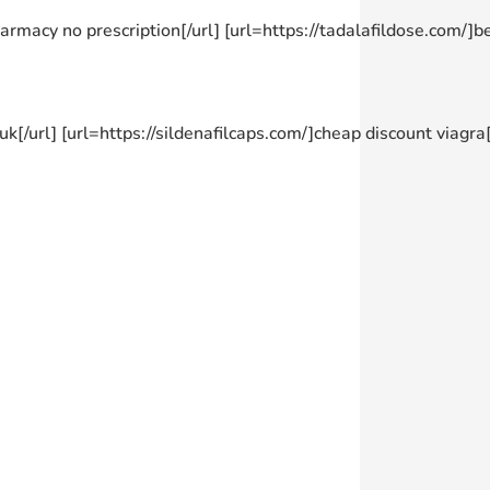
acy no prescription[/url] [url=https://tadalafildose.com/]best
uk[/url] [url=https://sildenafilcaps.com/]cheap discount viagra[