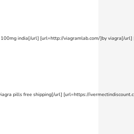
fil 100mg india[/url] [url=http://viagramlab.com/]by viagra[/url
viagra pills free shipping[/url] [url=https://ivermectindiscount